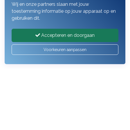
van toepassing.
Wij en onze partners slaan met jouw
toestemming informatie op jouw apparaat op en
gebruiken dit.
Accepteren en doorgaan
Voorkeuren aanpassen
Route
Postbus 27
5258 ZG Den Bosch
073-511 76 60
info@mijnpapierwerk.nl