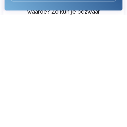
Te hoge of te lage WOZ-
waarde? Zo kun je bezwaar
maken
14-02-2022
Kijk maar om je heen. Huizen die te koop
staan zijn in een mum van de tijd verkocht.
Een deel van de huizenmarkt is volop in
beweging. Dat is te merk...