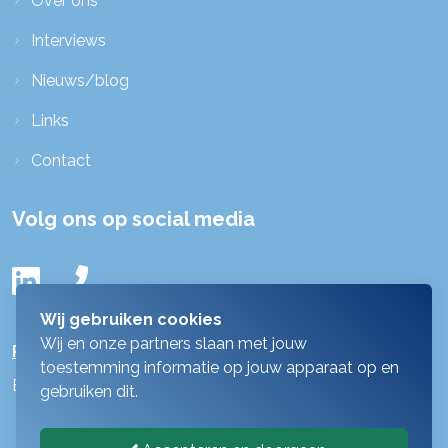
Over ons
Interviews
Nieuws/blog
Links
Contact
Volg ons op social media
Wij gebruiken cookies
Wij en onze partners slaan met jouw
Privacy-statement
toestemming informatie op jouw apparaat op en
By
MediaPresentaties
!
gebruiken dit.